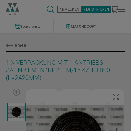
Direkt
zum
ANMELDEN
REGISTRIEREN
Inhalt
Modernizations
Menu
Spare parts
MATCHDOOR™
Riemen
1 X VERPACKUNG MIT 1 ANTRIEBS-
ZAHNRIEMEN "RPP" 8M/15 4Z TB 800
(L=2420MM)