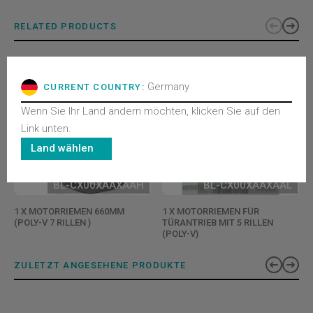
RELATED PRODUCTS
Germany
CURRENT COUNTRY:
Wenn Sie Ihr Land ändern möchten, klicken Sie auf den
Link unten.
Land wählen
BL-CX00XAAXAAH
BL-CX00XAAXAAL
1 X MOTORRIEMEN 660MM
1 X MOTORRIEMEN FÜR
(POLY-V 7 RILLEN )
TÜRANTRIEB MIT 5 RILLEN
(POLY-V)
ZULETZT ANGESEHENE PRODUKTE