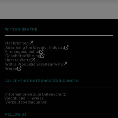
WITTUR-GRUPPE
Nachrichten
Advancing the Elevator Industry
Firmengeschichte
Geschäftsführung
Unsere Werte
Wittur Produktionssystem WPS
Werke
ALLGEMEINE NUTZUNGSBEDINGUNGEN
Informationen zum Datenschutz
Rechtliche Hinweise
Verkaufsbedingungen
FOLLOW US