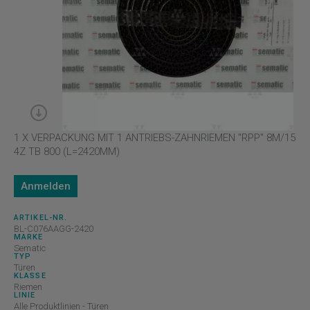
1 X VERPACKUNG MIT 1 ANTRIEBS-ZAHNRIEMEN "RPP" 8M/15
4Z TB 800 (L=2420MM)
Anmelden
ARTIKEL-NR.
BL-C076AAGG-2420
MARKE
Sematic
TYP
Türen
KLASSE
Riemen
LINIE
Alle Produktlinien - Türen