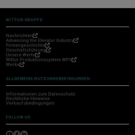
WITTUR-GRUPPE
Nachrichten
Advancing the Elevator Industry
Firmengeschichte
Geschäftsführung
Unsere Werte
Wittur Produktionssystem WPS
Werke
ALLGEMEINE NUTZUNGSBEDINGUNGEN
Informationen zum Datenschutz
Rechtliche Hinweise
Verkaufsbedingungen
FOLLOW US