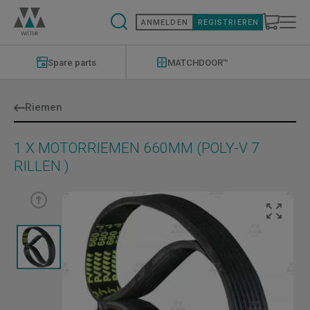
Direkt
zum
ANMELDEN
REGISTRIEREN
Inhalt
Modernizations
Menu
Spare parts
MATCHDOOR™
Riemen
1 X MOTORRIEMEN 660MM (POLY-V 7
RILLEN )