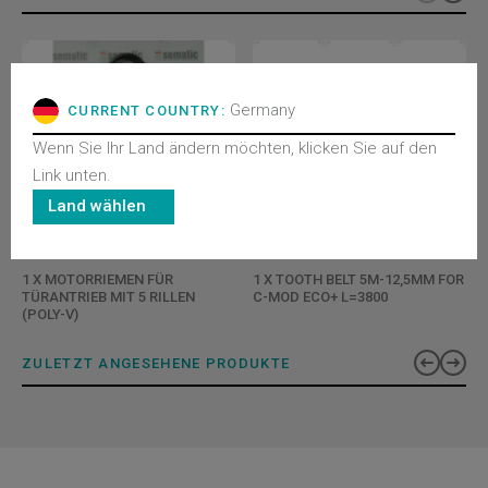
Germany
CURRENT COUNTRY:
Wenn Sie Ihr Land ändern möchten, klicken Sie auf den
Link unten.
Land wählen
BL-CX00XAAXAAL
BL-C076AAJG-3800
1 X MOTORRIEMEN FÜR
1 X TOOTH BELT 5M-12,5MM FOR
TÜRANTRIEB MIT 5 RILLEN
C-MOD ECO+ L=3800
(POLY-V)
ZULETZT ANGESEHENE PRODUKTE