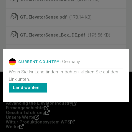
GT_ElevatorSense.pdf
(178.14 KB)
GT_ElevatorSense_Box_DE.pdf
(195.56 KB)
GT_ElevatorSense_Box.pdf
(189.26 KB)
Germany
CURRENT COUNTRY:
Wenn Sie Ihr Land ändern möchten, klicken Sie auf den
Link unten.
WITTUR-GRUPPE
Land wählen
Nachrichten
Advancing the Elevator Industry
Firmengeschichte
Geschäftsführung
Unsere Werte
Wittur Produktionssystem WPS
Werke