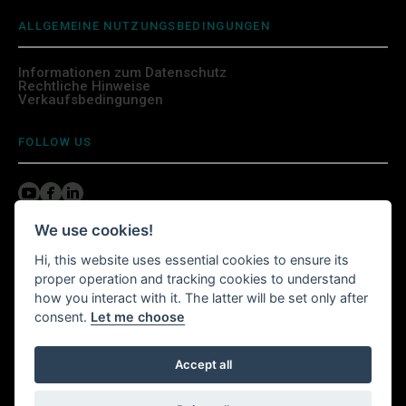
ALLGEMEINE NUTZUNGSBEDINGUNGEN
Informationen zum Datenschutz
Rechtliche Hinweise
Verkaufsbedingungen
FOLLOW US
We use cookies!
INSTALLIEREN SIE DIE WITTURSHOP APP
Hi, this website uses essential cookies to ensure its
proper operation and tracking cookies to understand
Shoppen Sie von überall aus!
how you interact with it. The latter will be set only after
consent.
Let me choose
Der Witturshop ist überall auf Ihrem Smartphone
Accept all
verfügbar.