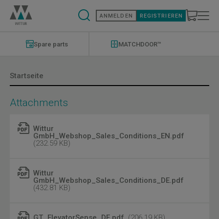
Direkt
zum
ANMELDEN
REGISTRIEREN
Inhalt
Modernizations
Menu
Spare parts
MATCHDOOR™
Startseite
Attachments
Wittur
GmbH_Webshop_Sales_Conditions_EN.pdf
(232.59 KB)
Wittur
GmbH_Webshop_Sales_Conditions_DE.pdf
(432.81 KB)
GT_ElevatorSense_DE.pdf
(206.19 KB)