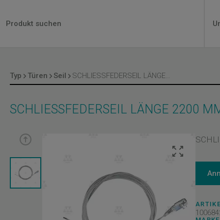
S
U
m
Typ
Türen
Seil
SCHLIESSFEDERSEIL LÄNGE 2200 MM ARIES
SCHLIESSFEDERSEIL LÄNGE 2200 MM
SCHLI
An
ARTIKE
100684
MARKE