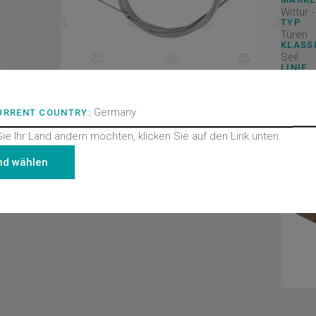
Wittur 
TYP
Türen
KLASS
Seil
LINIE
Alle Pr
Hydra 
Germany
URRENT COUNTRY:
ie Ihr Land ändern möchten, klicken Sie auf den Link unten.
nd wählen