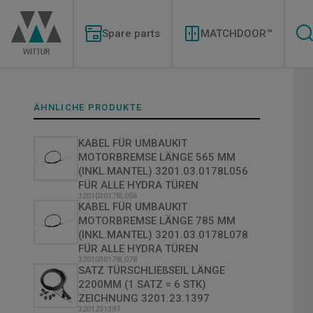
Direkt
Modernizations
zum
Menu
Inhalt
Spare parts
MATCHDOOR™
ÄHNLICHE PRODUKTE
KABEL FÜR UMBAUKIT
MOTORBREMSE LÄNGE 565 MM
(INKL.MANTEL) 3201.03.0178L056
FÜR ALLE HYDRA TÜREN
3201030178L056
KABEL FÜR UMBAUKIT
MOTORBREMSE LÄNGE 785 MM
(INKL.MANTEL) 3201.03.0178L078
FÜR ALLE HYDRA TÜREN
3201030178L078
SATZ TÜRSCHLIEßSEIL LÄNGE
2200MM (1 SATZ = 6 STK)
ZEICHNUNG 3201.23.1397
3201231397