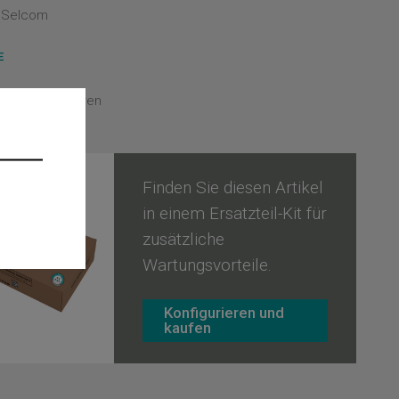
- Selcom
E
oduktlinien - Türen
LD
Finden Sie diesen Artikel
in einem Ersatzteil-Kit für
zusätzliche
Wartungsvorteile.
Konfigurieren und
kaufen