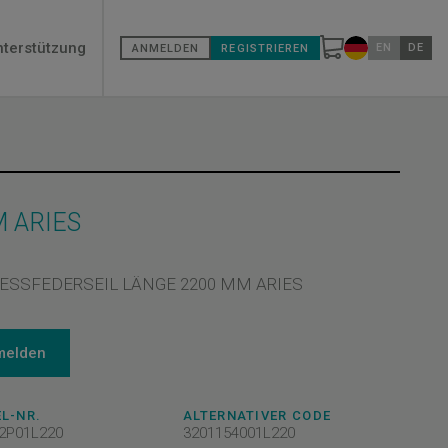
econdary
nterstützung
EN
DE
ANMELDEN
REGISTRIEREN
Land wählen
enù
 ARIES
ESSFEDERSEIL LÄNGE 2200 MM ARIES
melden
L-NR.
ALTERNATIVER CODE
2P01L220
3201154001L220