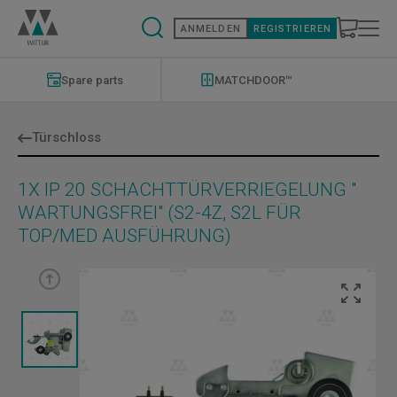
Direkt
zum
ANMELDEN
REGISTRIEREN
Inhalt
Modernizations
Menu
Spare parts
MATCHDOOR™
Türschloss
1X IP 20 SCHACHTTÜRVERRIEGELUNG "
WARTUNGSFREI" (S2-4Z, S2L FÜR
TOP/MED AUSFÜHRUNG)