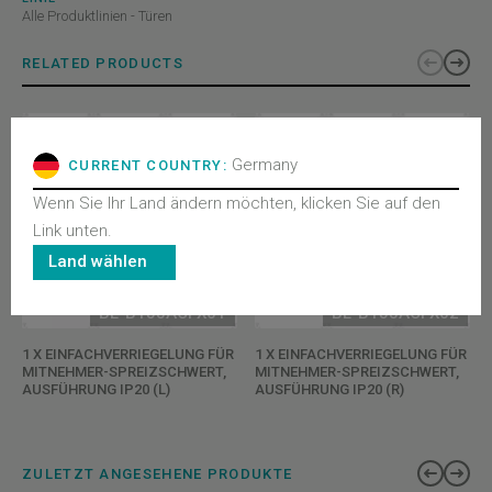
Alle Produktlinien - Türen
RELATED PRODUCTS
Germany
CURRENT COUNTRY:
Wenn Sie Ihr Land ändern möchten, klicken Sie auf den
Link unten.
Land wählen
BL-B153ACFX01
BL-B153ACFX02
1 X EINFACHVERRIEGELUNG FÜR
1 X EINFACHVERRIEGELUNG FÜR
MITNEHMER-SPREIZSCHWERT,
MITNEHMER-SPREIZSCHWERT,
AUSFÜHRUNG IP20 (L)
AUSFÜHRUNG IP20 (R)
ZULETZT ANGESEHENE PRODUKTE