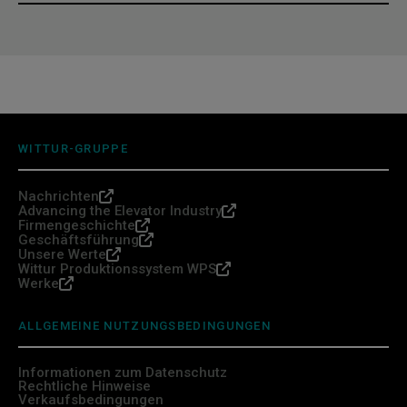
WITTUR-GRUPPE
Nachrichten
Advancing the Elevator Industry
Firmengeschichte
Geschäftsführung
Unsere Werte
Wittur Produktionssystem WPS
Werke
ALLGEMEINE NUTZUNGSBEDINGUNGEN
Informationen zum Datenschutz
Rechtliche Hinweise
Verkaufsbedingungen