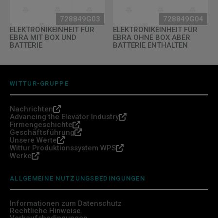
728849G03
728849G04
ELEKTRONIKEINHEIT FÜR
ELEKTRONIKEINHEIT FÜR
EBRA MIT BOX UND
EBRA OHNE BOX ABER
BATTERIE
BATTERIE ENTHALTEN
WITTUR-GRUPPE
Nachrichten
Advancing the Elevator Industry
Firmengeschichte
Geschäftsführung
Unsere Werte
Wittur Produktionssystem WPS
Werke
ALLGEMEINE NUTZUNGSBEDINGUNGEN
Informationen zum Datenschutz
Rechtliche Hinweise